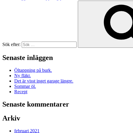
Sök efter:
Senaste inläggen
Öltappning på burk.
Ny fläkt.
Det är visst inget garage längre.
Sommar öl.
Recept
Senaste kommentarer
Arkiv
februari 2021