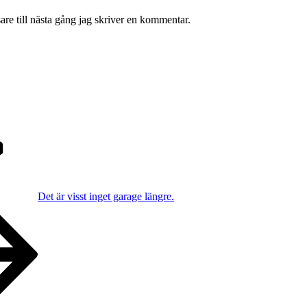
re till nästa gång jag skriver en kommentar.
Det är visst inget garage längre.